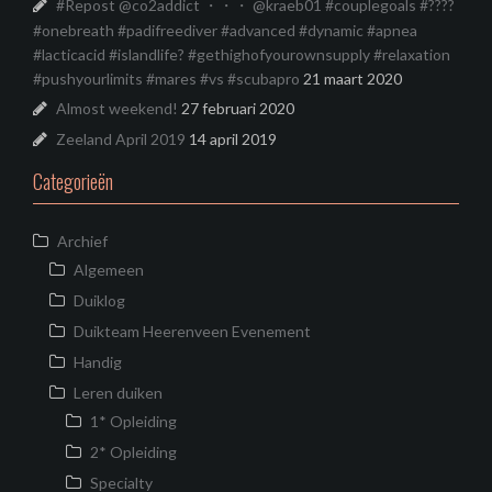
#Repost @co2addict ・・・ @kraeb01 #couplegoals #????
#onebreath #padifreediver #advanced #dynamic #apnea
#lacticacid #islandlife? #gethighofyourownsupply #relaxation
#pushyourlimits #mares #vs #scubapro
21 maart 2020
Almost weekend!
27 februari 2020
Zeeland April 2019
14 april 2019
Categorieën
Archief
Algemeen
Duiklog
Duikteam Heerenveen Evenement
Handig
Leren duiken
1* Opleiding
2* Opleiding
Specialty