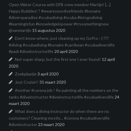
Open Water Course with DFB crew member Martijn! […]
Happy Bubbles! ? #weareyourdivefriends #bonaire
#diversparadise #scubadiving #scuba #letsgodiving
#learningisfun #knowledgeispower #trysomethingnew
@vanmartijn
15 augustus 2020
Don’t know where; just cleaning up my GoPro :-) ???
#diving #scubadiving #bonaire #carribean #scubadiverslife
#padi #diveinstructorlife
20 april 2020
Not super sharp, but the first one I ever found!
12 april
2020
Zoekplaatje
3 april 2020
Just Cruisin’!
31 maart 2020
Another #corona job ! Re painting all the numbers on the
tanks #diveinstructor #diveinstructorlife #scubadiverslife
24
maart 2020
What does a diving instructor do when there are no
customers? Cleaning mostly… #corona #scubadiverslife
#diveinstructor
23 maart 2020