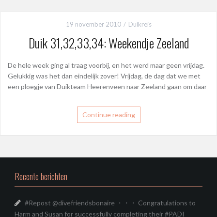
19 november 2010
Duikreis
Duik 31,32,33,34: Weekendje Zeeland
De hele week ging al traag voorbij, en het werd maar geen vrijdag.
Gelukkig was het dan eindelijk zover! Vrijdag, de dag dat we met
een ploegje van Duikteam Heerenveen naar Zeeland gaan om daar
Continue reading
Recente berichten
#Repost @divefriendsbonaire ・・・ Congratulations to
Harm and Susan for successfully completing their #PADI